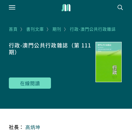
首頁
書刊文庫
期刊
行政-澳門公共行政雜誌
行政-澳門公共行政雜誌（第 111
期）


在線閱讀
社長：
高炳坤