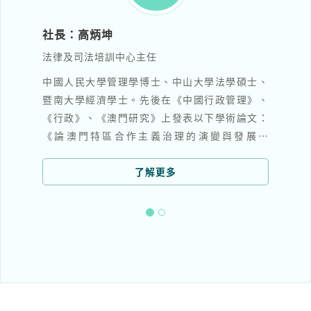
執行社長：吳志良
澳門基金會行政委員會主席
學碩士、
1985年北京外國語學院葡萄牙語專業畢業；
管理》、
1997年獲南京大學歷史學博士學位。
術論文：
1988年加入澳門基金會，現任該會行政委員會主
發展方
席。澳門文化界聯合總會會長、中國作家協會會
、《論澳
員、全國委員會委員，全國港澳研究會顧問。
。
1993年底始主編多套叢書，並合作主編《粵澳公
了解更多
牘錄存》、《澳門百科全書》、《澳門總覽》、
《明清時期澳門問題檔案文獻匯編》、《澳門編
年史》、《澳門史新編》和列國漢學史書系等。
著有《葡萄牙印象》、《澳門政制》、《東西交
匯看澳門》、《生存之道──論澳門政治制度與
政治發展》及《一個沒有悲情的城市》等。合著
有《澳門政治社會研究》、《鏡海飄渺》、《東