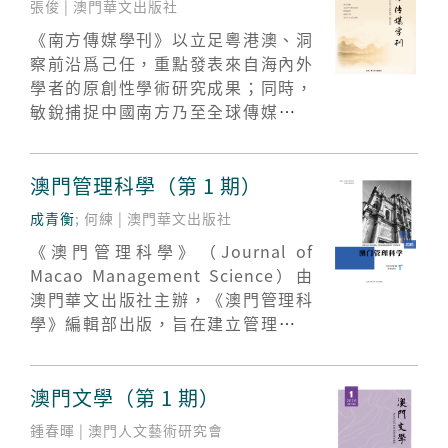
張俊 | 澳門華文出版社
言學、國際中文教育研究，以及教育
《南方傳媒學刊》以立足粵港澳、洞
改革與教學研究等不同領域範疇。
察前沿爲己任，重點發表來自海內外
學者的原創性學術研究成果；同時，
敏銳捕捉中國南方乃至全球傳媒發展
的動態與脉搏，系統介紹影視前沿、
人工智能生成內容、文學藝術等領域
的新思想、新業態與新範式，著力推
澳門管理科學（第 1 期）
動傳媒影視領域的理論構建、歷史書
成青衡
; 何練 | 澳門華文出版社
寫與現實關懷。
《澳門管理科學》（Journal of
Macao Management Science）由
澳門華文出版社主辦，《澳門管理科
學》編輯部出版，旨在建立管理科學
與工程學術研究以及管理創新應用實
踐之平台，促進管理科學前沿思想之
交流，增强學者的國際化視野，為澳
澳門文學（第 1 期）
門管理學科之發展和理論實踐水准之
鍾春暉 | 澳門人文藝術研究會
提高作出貢獻。 本刊現為季刊，逢3