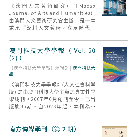
《澳門人文藝術研究》（Macao
Journal of Arts and Humanities）
由澳門人文藝術研究會主辦，是一本
秉承“深耕人文藝術，立足時代情
懷”理念，涵蓋文學、藝術等學科門
類的綜合性人文類學術期刊。
澳門科技大學學報（ Vol. 20
(2) ）
《澳門科技大學學報》編輯部 |
澳門科技大
學
《澳門科技大學學報》(人文社會科學
版) 是由澳門科技大學主辦之專業性學
術期刊。2007年6月創刊至今，已出
版逾35期。自2023年起，本刊為季
刊，分別於每年3月、6月、9月和12
月出版；自2025年起，本刊下設「人
文社會科學版」，主要刊登包括人文
南方傳媒學刊（第 2 期）
社會科學、管理與經濟學、法學、語