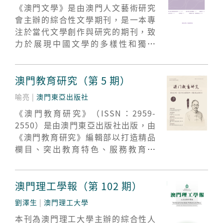
《澳門文學》是由澳門人文藝術研究
月，6月，9月，12月出版，常設組織
會主辦的綜合性文學期刊，是一本專
戰略，經濟管理，市場行銷，應急管
注於當代文學創作與研究的期刊，致
理，會計金融，企業管理，旅遊管
力於展現中國文學的多樣性和獨特
理，技術經濟及管理，資訊管理，公
性。每年出刊4期，逢1、4、7、11月
共管理與公共政策，法律法學，教育
出刊。期刊設有“小說”“詩
教學等欄目，尤其關注大灣區治理和
歌”“散文”“作家面對面——名家訪
澳門教育研究（第 5 期）
管理的經典案例研究以及澳門城市管
談”“文學評論”等欄目。
理，社會管理，經濟管理，企業管
喻亮 |
澳門東亞出版社
理，司法管理，教育管理等熱點問
《澳門教育研究》（ISSN：2959-
題。
2550）是由澳門東亞出版社出版，由
《澳門教育研究》編輯部以打造精品
欄目、突出教育特色、服務教育工
作、推進教育改革為辦刊宗旨，致力
於為廣大教育戰線的工作者以及關心
教育工作的人士提供科研成果及教育
澳門理工學報（第 102 期）
心得，促進全國各層次教育工作和教
劉澤生
|
澳門理工大學
育環境良好發展為主要目的的雙月出
本刊為澳門理工大學主辦的綜合性人
版學術期刊。本刊欄目主要有本刊特