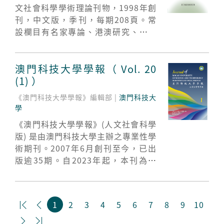
文社會科學學術理論刊物，1998年創
稿、澳門教育研究、高等教育研究、
刊，中文版，季刊，每期208頁。常
職業教育研究、基礎教育研究、教育
設欄目有名家專論、港澳研究、總編
教學管理與改革、創新創業教育研
視角、中西文化、文學研究、語言翻
究、課程管理與教學改革、數字化教
譯、歷史研究等。現為中文社會科學
育研究、企業管理與人才培養等。
引文索引（CSSCI）來源期刊、“全
澳門科技大學學報（ Vol. 20
國高校權威社科期刊”、全國高校人
(1) ）
文社科核心期刊。
《澳門科技大學學報》編輯部 |
澳門科技大
學
《澳門科技大學學報》(人文社會科學
版) 是由澳門科技大學主辦之專業性學
術期刊。2007年6月創刊至今，已出
版逾35期。自2023年起，本刊為季
刊，分別於每年3月、6月、9月和12
月出版；自2025年起，本刊下設「人
文社會科學版」，主要刊登包括人文
1
2
3
4
5
6
7
8
9
10


社會科學、管理與經濟學、法學、語
言學、國際中文教育研究，以及教育

