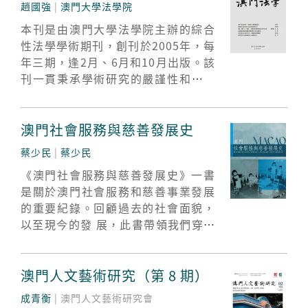
趙國強
|
澳門大學法學院
本刊是由澳門大學法學院主辦的綜合
性法學學術期刊，創刊於2005年，每
年三期，逢2月、6月和10月出版。該
刊一貫秉承學術研究的嚴謹性和開放
性，嚴格遵守學術規範，並以不斷推
動澳門地區的法學理論發展，不斷推
動海峽兩岸暨港澳地區的區際法律比
澳門社會服務與慈善發展史
較研究為辦刊宗旨。
蔡少民
|
蔡少民
《澳門社會服務與慈善發展史》一書
是關於澳門社會服務和慈善事業發展
的重要紀錄。回顧過去的社會面貌，
以至現今的發 展，此書帶領我們穿越
時空，深入了解澳門社會服務和慈善
發展的軌跡。
澳門人文藝術研究（第 8 期）
成青衡
| 澳門人文藝術研究會