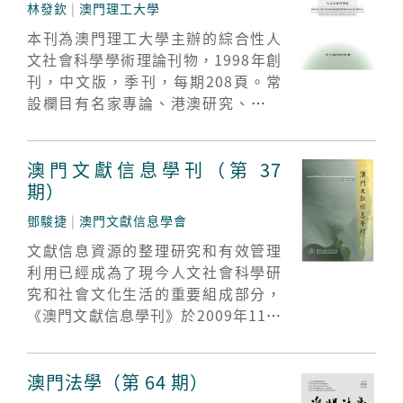
林發欽
|
澳門理工大學
本刊為澳門理工大學主辦的綜合性人
文社會科學學術理論刊物，1998年創
刊，中文版，季刊，每期208頁。常
設欄目有名家專論、港澳研究、總編
視角、中西文化、文學研究、語言翻
譯、歷史研究等。現為中文社會科學
引文索引（CSSCI）來源期刊、“全
澳門文獻信息學刊（第 37
國高校權威社科期刊”、全國高校人
期）
文社科核心期刊。
鄧駿捷
|
澳門文獻信息學會
文獻信息資源的整理研究和有效管理
利用已經成為了現今人文社會科學研
究和社會文化生活的重要組成部分，
《澳門文獻信息學刊》於2009年11月
正式創刊，以加強與國內外學術界的
交流聯繫、推動相關領域的研究，以
及搭建學術交流平台。
澳門法學（第 64 期）